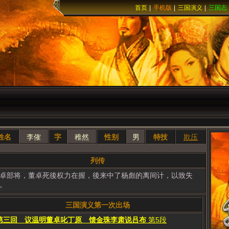
首页
|
手机版
|
三国演义
|
三国志
姓名
李傕
字
稚然
性别
男
特技
欺压
列传
卓部将，董卓死後权力在握，後来中了杨彪的离间计，以致失
。
三国演义第一次出场
第三回 议温明董卓叱丁原 馈金珠李肃说吕布
第5段