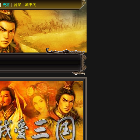
|
史将
|
背景
|
藏书阁