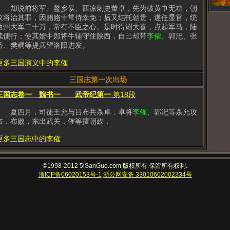
却说前将军、鳌乡侯、西凉刺史董卓，先为破黄巾无功，朝
议将治其罪，因贿赂十常侍幸免；后又结托朝贵，遂任显官，统
西州大军二十万，常有不臣之心。是时得诏大喜，点起军马，陆
续便行；使其婿中郎将牛辅守住陕西，自己却带
李傕
、郭汜、张
济、樊稠等提兵望洛阳进发。
更多三国演义中的李傕
三国志第一次出场
三国志卷一 魏书一 武帝纪第一
第18段
夏四月，司徒王允与吕布共杀卓．卓将
李傕
、郭汜等杀允攻
布，布败，东出武关．傕等擅朝政．
更多三国志中的李傕
©1998-2012 5iSanGuo.com 版权所有.保留所有权利.
浙ICP备06020153号-1
浙公网安备 33010602002334号