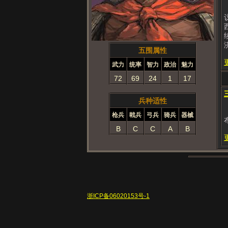
五围属性
武力
统率
智力
政治
魅力
72
69
24
1
17
兵种适性
枪兵
戟兵
弓兵
骑兵
器械
B
C
C
A
B
浙ICP备06020153号-1