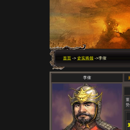
首页
->
史实将领
->
李傕
李傕
董
势