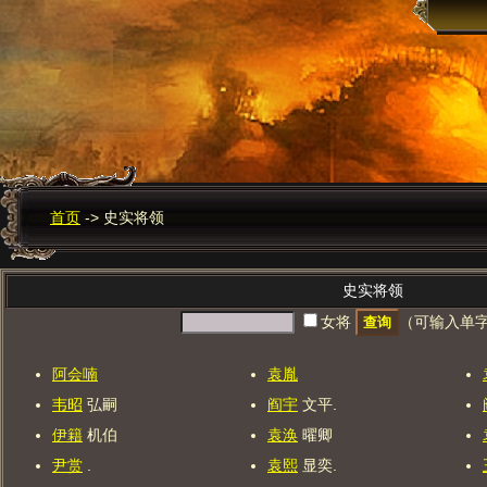
首页
->
史实将领
史实将领
女将
（可输入单
阿会喃
袁胤
韦昭
弘嗣
阎宇
文平.
伊籍
机伯
袁涣
曜卿
尹赏
.
袁熙
显奕.