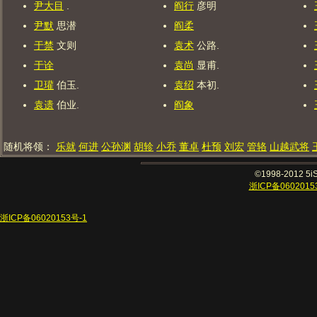
尹大目
.
阎行
彦明
尹默
思潜
阎柔
于禁
文则
袁术
公路.
于诠
袁尚
显甫.
卫瓘
伯玉.
袁绍
本初.
袁遗
伯业.
阎象
随机将领：
乐就
何进
公孙渊
胡轸
小乔
董卓
杜预
刘宏
管辂
山越武将
©1998-2012 
浙ICP备0602015
浙ICP备06020153号-1