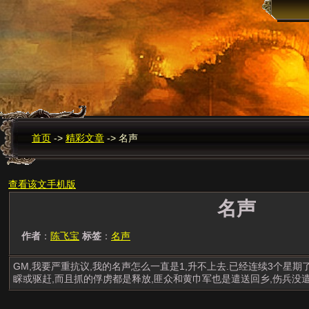
首页
->
精彩文章
->
名声
查看该文手机版
名声
作者
：
陈飞宝
标签
：
名声
GM,我要严重抗议,我的名声怎么一直是1,升不上去.已经连续3个星期
睬或驱赶,而且抓的俘虏都是释放,匪众和黄巾军也是遣送回乡,伤兵没遣