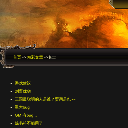
首页
->
精彩文章
->
名士
游戏建议
刘曹优劣
三国最聪明的人是谁？贾诩是也~~
重大bug
GM,有bug...
炼书符不能用了